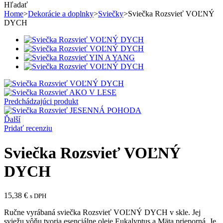
Hľadať
Home
>
Dekorácie a doplnky
>
Sviečky
>
Sviečka Rozsvieť VOĽNÝ
DYCH
Predchádzajúci produkt
Ďalší
Pridať recenziu
Sviečka Rozsvieť VOĽNÝ
DYCH
15,38
€
s DPH
Ručne vyrábaná sviečka Rozsvieť VOĽNÝ DYCH v skle. Jej
sviežu vôňu tvoria esenciálne oleje Eukalyptus a Mäta prieporná. Je