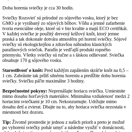
Doba horenia sviečky je cca 30 hodín.
Sviečky Rozsvieť sú prírodné zo sójového vosku, ktorý je bez
GMO a je vyrábaný zo sójových bôbov. Vôňu a jemné zafarbenie
tvoria esenciálne oleje, ktoré sú v bio kvalite a majú ECO certifikát.
V každej sviečke je použitý drevený krížový knôt, ktorý jemne
praská a tak dokonale dotvára atmosféru pri horení sviečky. Sójové
sviečky sú ekologickejšou a zdravšou náhradou klasických
parafínových sviečok. Parafín je vedľajší produkt ropného
priemyslu. Všetky sviečky sú ručne a s láskou odlievané. Sviečka
obsahuje 170 g sójového vosku.
Starostlivosť o knôt:
Pred každým zapálením skráťte knôt na 0,5 –
1 cm. Zabránite tak príliš silnému horeniu a predĺžite dobu horenia
sviečky. Sviečku páľte maximálne 3 hodiny.
Bezpečnostné pokyny:
Neprenášajte horiacu sviečku. Umiestnite
mimo dosahu horľavých materiálov. Minimálna vzdialenosť medzi 2
horiacimi sviečkami je 10 cm. Nekonzumujte. Udržujte mimo
dosahu detí a zvierat. Dbajte na to, aby horiaca sviečka nezostala v
miestnosti bez dozoru.
Tip:
Životné prostredie je jednou z našich priorít a preto je možné
po vyhorení sviečky pohár umyť a následne využiť v domácnosti,