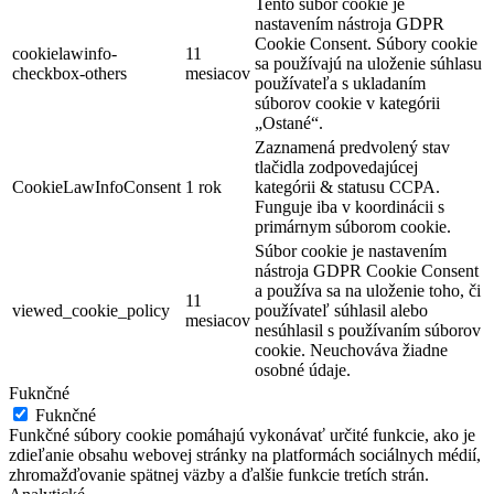
Tento súbor cookie je
nastavením nástroja GDPR
Cookie Consent. Súbory cookie
cookielawinfo-
11
sa používajú na uloženie súhlasu
checkbox-others
mesiacov
používateľa s ukladaním
súborov cookie v kategórii
„Ostané“.
Zaznamená predvolený stav
tlačidla zodpovedajúcej
CookieLawInfoConsent
1 rok
kategórii & statusu CCPA.
Funguje iba v koordinácii s
primárnym súborom cookie.
Súbor cookie je nastavením
nástroja GDPR Cookie Consent
a používa sa na uloženie toho, či
11
viewed_cookie_policy
používateľ súhlasil alebo
mesiacov
nesúhlasil s používaním súborov
cookie. Neuchováva žiadne
osobné údaje.
Fuknčné
Fuknčné
Funkčné súbory cookie pomáhajú vykonávať určité funkcie, ako je
zdieľanie obsahu webovej stránky na platformách sociálnych médií,
zhromažďovanie spätnej väzby a ďalšie funkcie tretích strán.