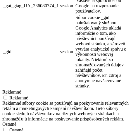
Nastavená spoločnosťou
_gat_gtag_UA_236080374_1
session
Google na rozpoznanie
používateľov.
Súbor cookie _gid
nainštalovaný službou
Google Analytics ukladá
informácie o tom, ako
návštevníci používajú
webovú stránku, a zároveň
vytvára analytickú správu o
_gid
session
výkonnosti webovej
lokality. Niektoré zo
zhromažďovaných údajov
zahŕňajú počet
návštevníkov, ich zdroj a
anonymne navštevované
stránky.
Reklamné
Reklamné
Reklamné súbory cookie sa používajú na poskytovanie relevantných
reklám a marketingových kampaní návštevníkom. Tieto súbory
cookie sledujú návštevníkov na rôznych webových stránkach a
zhromažďujú informácie na poskytovanie prispôsobených reklám.
Ostatné
Ostatné