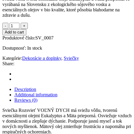
vyrábaná na Slovensku z ekologického sójového vosku a
esenciálnych olejov v bio kvalite, ktoré pôsobia blahodarne na
zdravie a dušu.
Sviečka
Rozsvieť
Add to cart
VOĽNÝ
Produktové číslo:
SV_0007
DYCH
quantity
Dostupnosť:
In stock
Kategórie:
Dekorácie a doplnky
,
Sviečky
Share:
Description
Additional information
Reviews (0)
Sviečka Rozsvieť VOĽNÝ DYCH má sviežu vôňu, tvorenú
esenciálnymi olejmi Eukalyptus a Mäta prieporná. Osviežuje vzduch
v domácnosti a zlepšuje dýchanie. Podporuje jasnú myseľ a tok
nových myšlienok. Mätový olej zmierňuje frustráciu a napomáha pri
respiračných ochoreniach.