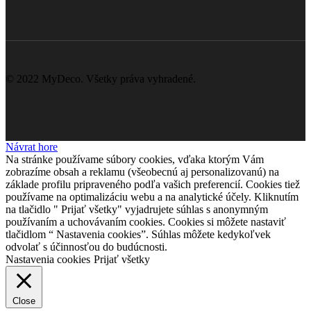
© 2022 MyDeco. Všetky práva vyhradené.
Návrat hore
Na stránke používame súbory cookies, vďaka ktorým Vám
zobrazíme obsah a reklamu (všeobecnú aj personalizovanú) na
základe profilu pripraveného podľa vašich preferencií. Cookies tiež
používame na optimalizáciu webu a na analytické účely. Kliknutím
na tlačidlo " Prijať všetky" vyjadrujete súhlas s anonymným
používaním a uchovávaním cookies. Cookies si môžete nastaviť
tlačidlom “ Nastavenia cookies”. Súhlas môžete kedykoľvek
odvolať s účinnosťou do budúcnosti.
Nastavenia cookies
Prijať všetky
Close