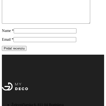
Name
*
Email
*
Železničiarska 6, 811 04 Bratislava