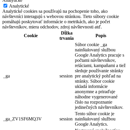
Analytické
Analytické
Analytické cookies sa používajú na pochopenie toho, ako
návštevníci interagujú s webovou stránkou. Tieto súbory cookie
pomáhajú poskytovať informácie o metrikách, ako je počet
návštevníkov, miera odchodov, zdroj návštevnosti atď.
Dĺžka
Cookie
Popis
trvania
Súbor cookie _ga
nainštalovaný službou
Google Analytics pracuje s
počtami návštevníkov,
reláciami, kampaňami a tiež
sleduje používanie stránky
_ga
session
pre analytický pohľad na
stránky. Súbor cookie
ukladá informácie
anonymne a priraďuje
náhodne vygenerované
číslo na rozpoznanie
jedinečných návštevníkov.
Tento súbor cookie je
_ga_ZV1SF6MQ3V
session
nainštalovaný službou
Google Analytics.