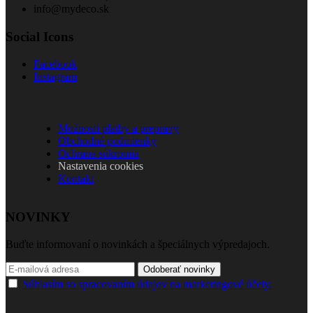
info@mydeco.sk
Social Icons
Facebook
Instagram
Možnosti platby a prepravy
Obchodné podmienky
Ochrana súkromia
Nastavenia cookies
Kontakt
NOVINKY
Buďte informovaní o novinkách a špeciálnych výpredajoch.
Odoberať novinky
Súhlasím so spracovaním údajov na marketingové účely.