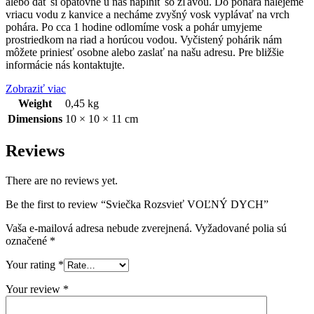
alebo dať si opätovne u nás naplniť so zľavou. Do pohára nalejeme
vriacu vodu z kanvice a necháme zvyšný vosk vyplávať na vrch
pohára. Po cca 1 hodine odlomíme vosk a pohár umyjeme
prostriedkom na riad a horúcou vodou. Vyčistený pohárik nám
môžete priniesť osobne alebo zaslať na našu adresu. Pre bližšie
informácie nás kontaktujte.
Zobraziť viac
Weight
0,45 kg
Dimensions
10 × 10 × 11 cm
Reviews
There are no reviews yet.
Be the first to review “Sviečka Rozsvieť VOĽNÝ DYCH”
Vaša e-mailová adresa nebude zverejnená.
Vyžadované polia sú
označené
*
Your rating
*
Your review
*