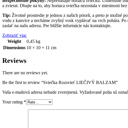
Bezpečnostné pokyny:
Neprenášajte horiacu sviečku. Umiestnite m
a zvierat. Dbajte na to, aby horiaca sviečka nezostala v miestnosti bez
Tip:
Životné prostredie je jednou z našich priorít, a preto je možné
vodu z kanvice a necháme zvyšný vosk vyplávať na vrch pohára. Po 
zaslať na našu adresu. Pre bližšie informácie nás kontaktujte.
Zobraziť viac
Weight
0,45 kg
Dimensions
10 × 10 × 11 cm
Reviews
There are no reviews yet.
Be the first to review “Sviečka Rozsvieť LIEČIVÝ BALZAM”
Vaša e-mailová adresa nebude zverejnená.
Vyžadované polia sú ozna
Your rating
*