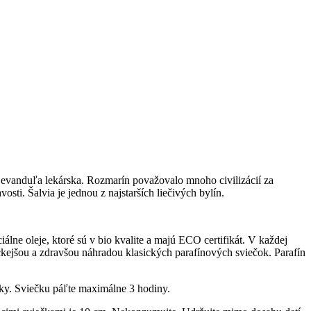
vanduľa lekárska. Rozmarín považovalo mnoho civilizácií za
sti. Šalvia je jednou z najstarších liečivých bylín.
ne oleje, ktoré sú v bio kvalite a majú ECO certifikát. V každej
ickejšou a zdravšou náhradou klasických parafínových sviečok. Parafín
čky. Sviečku páľte maximálne 3 hodiny.