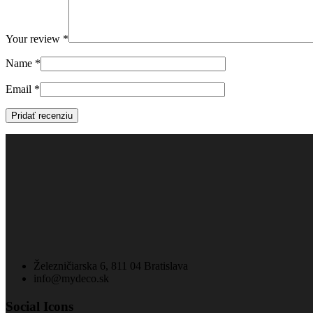
Your review
*
Name
*
Email
*
Železničiarska 6, 811 04 Bratislava
info@mydeco.sk
Social Icons