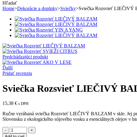
Hľadať
Home
>
Dekorácie a doplnky
>
Sviečky
>
Sviečka Rozsvieť LIEČIV
Predchádzajúci produkt
Ďalší
Pridať recenziu
Sviečka Rozsvieť LIEČIVÝ B
15,38
€
s DPH
Ručne vyrábaná sviečka Rozsvieť LIEČIVÝ BALZAM v skle. Jej príje
Slovensku z ekologického sójového vosku a esenciálnych olejov v bio
Sviečka
Rozsvieť
Add to cart