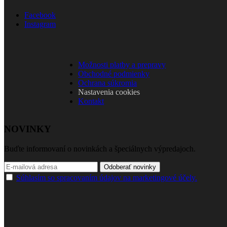
Facebook
Instagram
Možnosti platby a prepravy
Obchodné podmienky
Ochrana súkromia
Nastavenia cookies
Kontakt
NOVINKY
Buďte informovaní o novinkách a špeciálnych výpredajoch.
Odoberať novinky
Súhlasím so spracovaním údajov na marketingové účely.