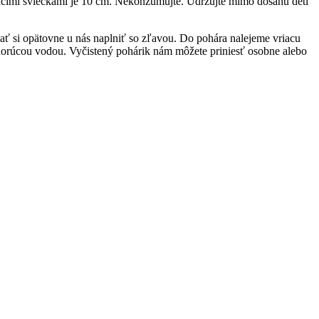
acimi sviečkami je 10 cm. Nekonzumujte. Udržujte mimo dosahu detí
dať si opätovne u nás naplniť so zľavou. Do pohára nalejeme vriacu
horúcou vodou. Vyčistený pohárik nám môžete priniesť osobne alebo