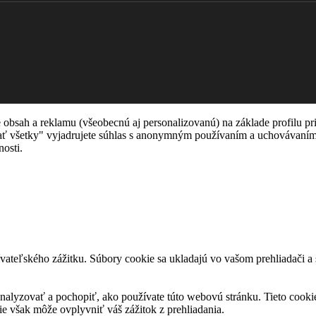
sah a reklamu (všeobecnú aj personalizovanú) na základe profilu pri
rijať všetky" vyjadrujete súhlas s anonymným používaním a uchovávaním
osti.
ateľského zážitku. Súbory cookie sa ukladajú vo vašom prehliadači a 
nalyzovať a pochopiť, ako používate túto webovú stránku. Tieto cooki
ie však môže ovplyvniť váš zážitok z prehliadania.