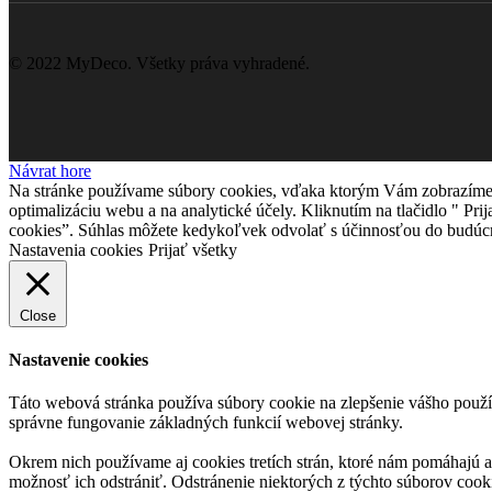
© 2022 MyDeco. Všetky práva vyhradené.
Návrat hore
Na stránke používame súbory cookies, vďaka ktorým Vám zobrazíme ob
optimalizáciu webu a na analytické účely. Kliknutím na tlačidlo " P
cookies”. Súhlas môžete kedykoľvek odvolať s účinnosťou do budúcn
Nastavenia cookies
Prijať všetky
Close
Nastavenie cookies
Táto webová stránka používa súbory cookie na zlepšenie vášho použív
správne fungovanie základných funkcií webovej stránky.
Okrem nich používame aj cookies tretích strán, ktoré nám pomáhajú a
možnosť ich odstrániť. Odstránenie niektorých z týchto súborov cook