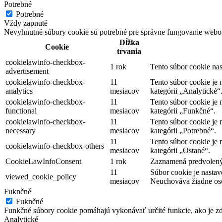
Potrebné
Potrebné
Vždy zapnuté
Nevyhnutné súbory cookie sú potrebné pre správne fungovanie webov
Dĺžka
Cookie
trvania
cookielawinfo-checkbox-
1 rok
Tento súbor cookie na
advertisement
cookielawinfo-checkbox-
11
Tento súbor cookie je
analytics
mesiacov
kategórii „Analytické“
cookielawinfo-checkbox-
11
Tento súbor cookie je
functional
mesiacov
kategórii „Funkčné“.
cookielawinfo-checkbox-
11
Tento súbor cookie je
necessary
mesiacov
kategórii „Potrebné“.
11
Tento súbor cookie je
cookielawinfo-checkbox-others
mesiacov
kategórii „Ostané“.
CookieLawInfoConsent
1 rok
Zaznamená predvolený 
11
Súbor cookie je nastav
viewed_cookie_policy
mesiacov
Neuchováva žiadne os
Fuknčné
Fuknčné
Funkčné súbory cookie pomáhajú vykonávať určité funkcie, ako je zdi
Analytické