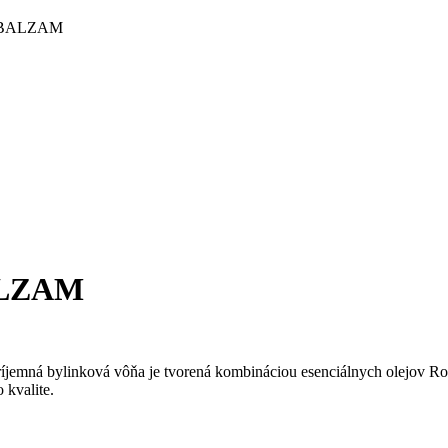
Ý BALZAM
ALZAM
mná bylinková vôňa je tvorená kombináciou esenciálnych olejov Rozm
 kvalite.