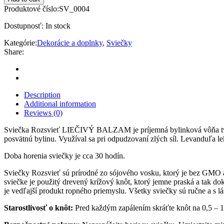
LIEČIVÝ
Produktové číslo:
SV_0004
BALZAM
quantity
Dostupnosť:
In stock
Kategórie:
Dekorácie a doplnky
,
Sviečky
Share:
Description
Additional information
Reviews (0)
Sviečka Rozsvieť LIEČIVÝ BALZAM je príjemná bylinková vôňa tvore
posvätnú bylinu. Využíval sa pri odpudzovaní zlých síl. Levanduľa leká
Doba horenia sviečky je cca 30 hodín.
Sviečky Rozsvieť sú prírodné zo sójového vosku, ktorý je bez GMO a 
sviečke je použitý drevený krížový knôt, ktorý jemne praská a tak do
je vedľajší produkt ropného priemyslu. Všetky sviečky sú ručne a s 
Starostlivosť o knôt:
Pred každým zapálením skráťte knôt na 0,5 – 1 