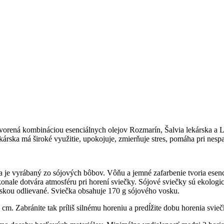
ná kombináciou esenciálnych olejov Rozmarín, Šalvia lekárska a Le
rska má široké využitie, upokojuje, zmierňuje stres, pomáha pri nespavo
je vyrábaný zo sójových bôbov. Vôňu a jemné zafarbenie tvoria esenciál
konale dotvára atmosféru pri horení sviečky. Sójové sviečky sú ekolog
láskou odlievané. Sviečka obsahuje 170 g sójového vosku.
cm. Zabránite tak príliš silnému horeniu a predĺžite dobu horenia svie