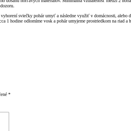
imo dosahu horľavých materiálov. Minimálna vzdialenosť medzi 2 hori
 dozoru.
 po vyhorení sviečky pohár umyť a následne využiť v domácnosti, alebo 
cca 1 hodine odlomíme vosk a pohár umyjeme prostriedkom na riad a 
čené
*